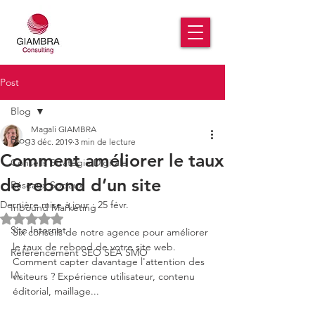
Post
Blog
Magali GIAMBRA
Blog
3 déc. 2019
3 min de lecture
Comment améliorer le taux
Conseils Stratégie Digitale
de rebond d’un site
Réseaux Sociaux
Dernière mise à jour :
25 févr.
Inbound Marketing
Noté NaN étoiles sur 5.
Site Internet
Six conseils de notre agence pour améliorer 
le taux de rebond de votre site web. 
Référencement SEO SEA SMO
Comment capter davantage l'attention des 
IA
visiteurs ? Expérience utilisateur, contenu 
éditorial, maillage...