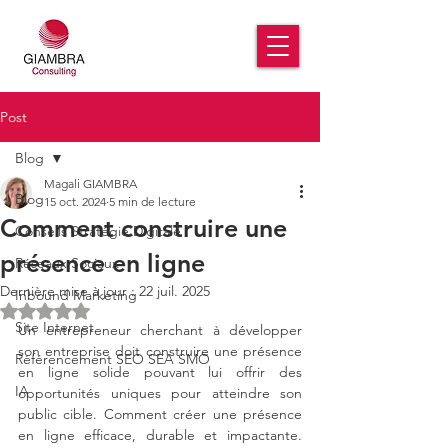
Post
Blog
Magali GIAMBRA
Blog
15 oct. 2024
5 min de lecture
Comment construire une
Conseils Stratégie Digitale
présence en ligne
Réseaux Sociaux
Dernière mise à jour :
22 juil. 2025
Inbound Marketing
Noté NaN étoiles sur 5.
Site Internet
Un entrepreneur cherchant à développer 
son entreprise doit construire une présence 
Référencement SEO SEA SMO
en ligne solide pouvant lui offrir des 
IA
opportunités uniques pour atteindre son 
public cible. Comment créer une présence 
en ligne efficace, durable et impactante. 