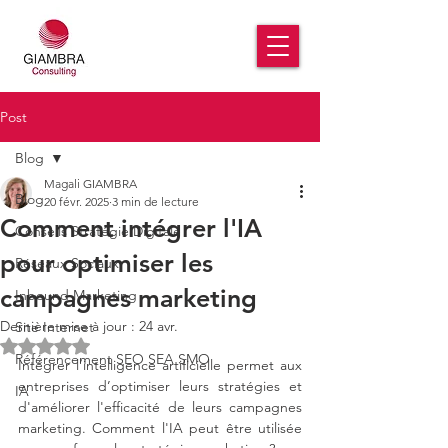
Post
Blog
Magali GIAMBRA
Blog
20 févr. 2025
3 min de lecture
Comment intégrer l'IA
Conseils Stratégie Digitale
pour optimiser les
Réseaux Sociaux
campagnes marketing
Inbound Marketing
Dernière mise à jour :
24 avr.
Site Internet
Noté NaN étoiles sur 5.
Référencement SEO SEA SMO
Intégrer l’intelligence artificielle permet aux 
entreprises d’optimiser leurs stratégies et 
IA
d'améliorer l'efficacité de leurs campagnes 
marketing. Comment l'IA peut être utilisée 