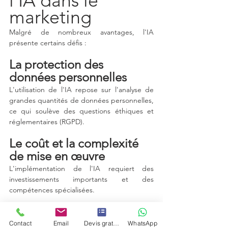
l'IA dans le 
marketing
Malgré de nombreux avantages, l'IA 
présente certains défis :
La protection des 
données personnelles
L'utilisation de l'IA repose sur l'analyse de 
grandes quantités de données personnelles, 
ce qui soulève des questions éthiques et 
réglementaires (RGPD).
Le coût et la complexité 
de mise en œuvre
L'implémentation de l'IA requiert des 
investissements importants et des 
compétences spécialisées.
Le risque de sur-
automatisation
Contact
Email
Devis gratuit
WhatsApp