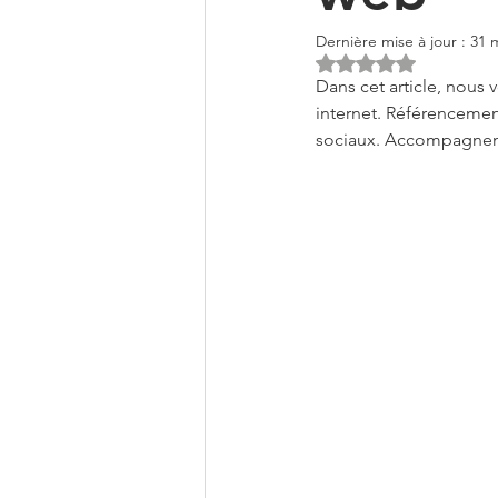
Dernière mise à jour :
31 
Noté NaN étoiles s
Dans cet article, nous 
internet. Référencemen
sociaux. Accompagnem