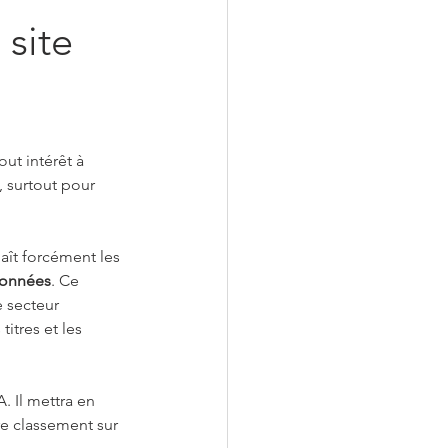
site 
out intérêt à 
, surtout pour 
aît forcément les 
données
. Ce 
e secteur 
s titres et les 
. Il mettra en 
re classement sur 