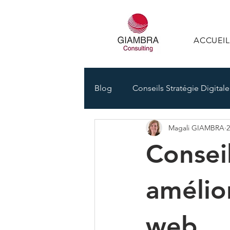
ACCUEIL
Blog
Conseils Stratégie Digitale
Magali GIAMBRA
2
Référencement SEO SEA SMO
Consei
amélior
web