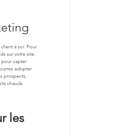
keting
e client à soi. Pour 
s sur votre site. 
 pour capter 
pourrez adopter 
os prospects, 
cts chauds 
 les 