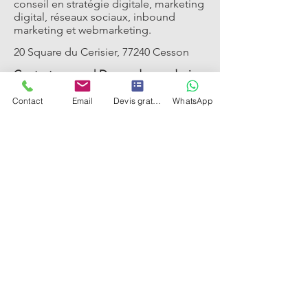
conseil en stratégie digitale, marketing
digital, réseaux sociaux, inbound
marketing et webmarketing.
​20 Square du Cerisier, 77240 Cesson
Contactez-nous
|
Demandez un devis
06 60 20 46 97
Contact
Email
Devis gratuit
WhatsApp
Nos services digitaux
Création de sites web
Conseil stratégie digitale
Marketing digital
Stratégie réseaux sociaux
Stratégie inbound marketing​​
Coaching marketing digital