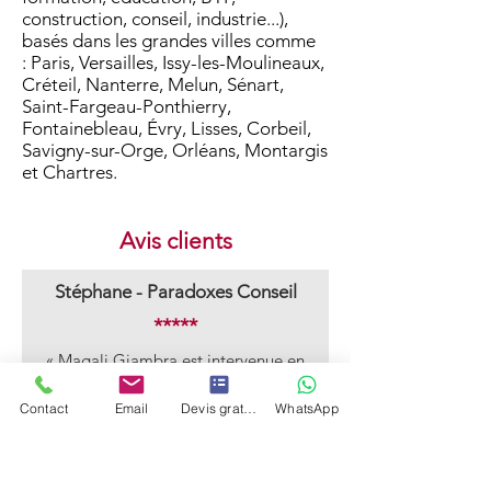
construction, conseil, industrie...),
basés dans les grandes villes comme
:
Paris,
Versailles,
Issy-les-Moulineaux,
Créteil, Nanterre, Melun, Sénart,
Saint-Fargeau-Ponthierry,
Fontainebleau,
Évry, Lisses, Corbeil,
Savigny-sur-Orge, Orl
éans, Montargis
et Chartres.
Avis clients
Stéphane - Paradoxes Conseil
*****
« Magali Giambra est intervenue en
tant que Consultante Experte des
enjeux de développement digital/web,
Contact
Email
Devis gratuit
WhatsApp
dans un dispositif piloté par ma société
durant plus de 3 ans (Dispositif
Trans'Formation, déployé par la
Région Centre Val de Loire entre 2021