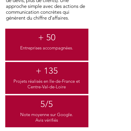
de devis, plus de clients). ​​Une
approche simple avec des actions de
communication concrètes qui
génèrent du chiffre d’affaires.
+ 50
Entreprises accompagnées.
+ 135
Projets réalisés en Ile-de-France et
Centre-Val-de-Loire
5/5
Note moyenne sur Google.
Avis vérifiés