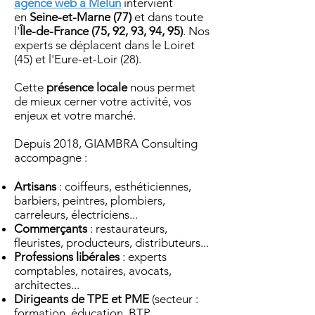
agence web à Melun
intervient
en
Seine-et-Marne (77)
et dans toute
l'
Île-de-France (75, 92, 93, 94, 95)
. Nos
experts se déplacent dans le Loiret
(45) et l'Eure-et-Loir (28).
Cette
présence locale
nous permet
de mieux cerner votre activité, vos
enjeux et votre marché.
Depuis 2018, GIAMBRA Consulting
accompagne :
Artisans
: coiffeurs, esthéticiennes,
barbiers, peintres, plombiers,
carreleurs, électriciens...
Commerçants
: restaurateurs,
fleuristes, producteurs, distributeurs...
Professions libérales
: experts
comptables, notaires, avocats,
architectes...
Dirigeants de TPE et PME
(secteur :
formation, éducation, BTP,