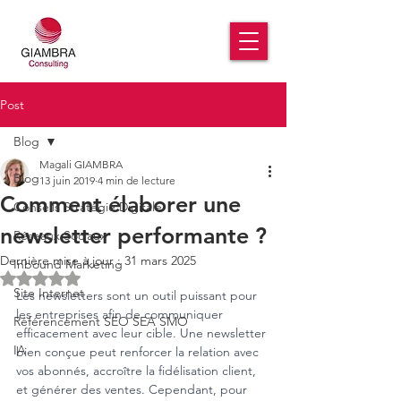
Post
Blog
Magali GIAMBRA
Blog
13 juin 2019
4 min de lecture
Comment élaborer une
Conseils Stratégie Digitale
newsletter performante ?
Réseaux Sociaux
Dernière mise à jour :
31 mars 2025
Inbound Marketing
Noté NaN étoiles sur 5.
Site Internet
Les newsletters sont un outil puissant pour 
les entreprises afin de communiquer 
Référencement SEO SEA SMO
efficacement avec leur cible. Une newsletter 
IA
bien conçue peut renforcer la relation avec 
vos abonnés, accroître la fidélisation client, 
et générer des ventes. Cependant, pour 