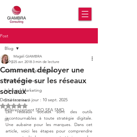
Post
Blog
Magali GIAMBRA
Blog
25 avr. 2018
3 min de lecture
Comment déployer une
Conseils Stratégie Digitale
stratégie sur les réseaux
Réseaux Sociaux
sociaux
Inbound Marketing
Dernière mise à jour :
10 sept. 2025
Site Internet
Noté NaN étoiles sur 5.
Référencement SEO SEA SMO
Les réseaux sociaux sont des outils 
incontournables à toute stratégie digitale. 
IA
Une aubaine pour les marques. Dans cet 
article, voici les étapes pour comprendre 