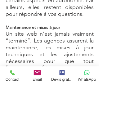
certains aspects en autonomie. Par 
ailleurs, elles restent disponibles 
pour répondre à vos questions.
Maintenance et mises à jour
Un site web n’est jamais vraiment 
“terminé”. Les agences assurent la 
maintenance, les mises à jour 
techniques et les ajustements 
nécessaires pour que tout 
fonctionne parfaitement.
Contact
Email
Devis gratuit
WhatsApp
Conclusion
Faire appel à une agence web est 
une démarche stratégique qui peut 
transformer votre présence en 
ligne. Entre expertise technique, 
gain de temps, stratégies 
marketing performantes et 
accompagnement personnalisé, les 