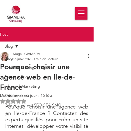
Post
Blog
Magali GIAMBRA
Blog
16 janv. 2025
3 min de lecture
Pourquoi choisir une
Conseils Stratégie Digitale
agence web en Ile-de-
Réseaux Sociaux
France
Inbound Marketing
Dernière mise à jour :
16 févr.
Site Internet
Noté NaN étoiles sur 5.
Référencement SEO SEA SMO
Pourquoi choisir une agence web 
en Ile-de-France ? Contactez des 
IA
experts qualifiés pour créer un site 
internet, développer votre visibilité 