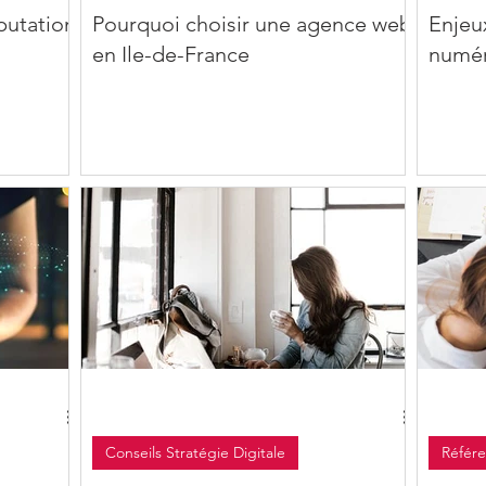
putation
Pourquoi choisir une agence web
Enjeu
en Ile-de-France
numér
Conseils Stratégie Digitale
Référ