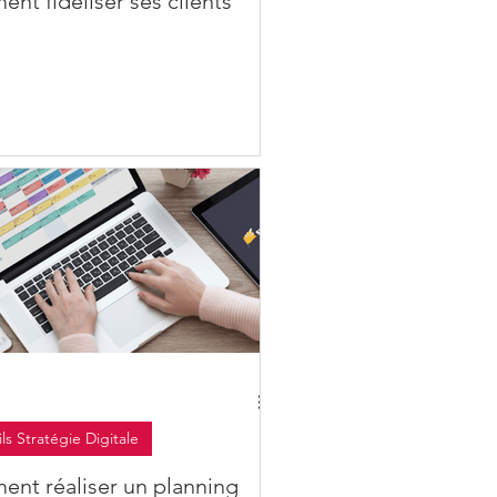
nt fidéliser ses clients
ls Stratégie Digitale
nt réaliser un planning