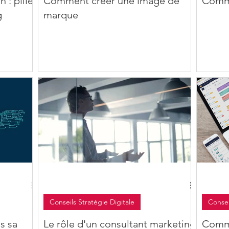
: pilier
Comment créer une image de
Comme
g
marque
Conseils Stratégie Digitale
Consei
s sa
Le rôle d'un consultant marketing
Comme